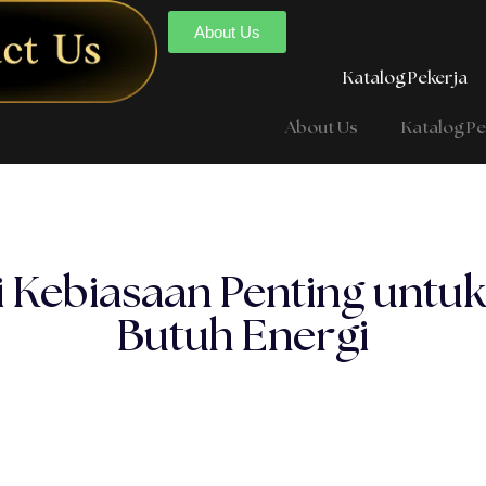
About Us
Katalog Pekerja
About Us
Katalog Pe
di Kebiasaan Penting untu
Butuh Energi