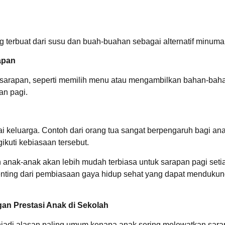
g terbuat dari susu dan buah-buahan sebagai alternatif minuma
apan
sarapan, seperti memilih menu atau mengambilkan bahan-baha
an pagi.
keluarga. Contoh dari orang tua sangat berpengaruh bagi ana
ikuti kebiasaan tersebut.
n anak-anak akan lebih mudah terbiasa untuk sarapan pagi seti
enting dari pembiasaan gaya hidup sehat yang dapat mendukun
an Prestasi Anak di Sekolah
njadi alasan paling umum kenapa anak sering melewatkan sarapa