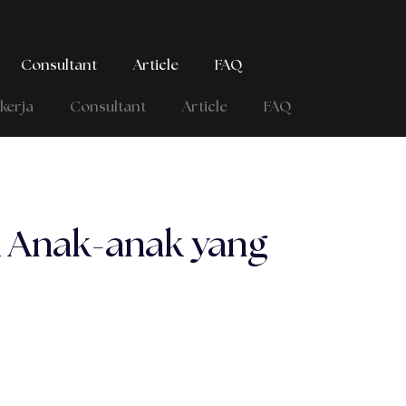
Consultant
Article
FAQ
kerja
Consultant
Article
FAQ
k Anak-anak yang